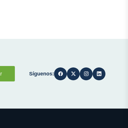
Síguenos:
r